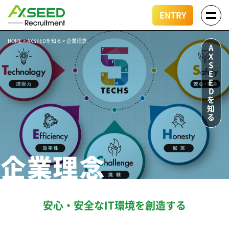
ENTRY
HOME
>
AXSEEDを知る
>
企業理念
AXSEEDを知る
安心・安全なIT環境を創造する